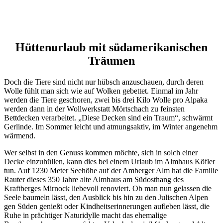
Hüttenurlaub mit südamerikanischen
Träumen
Doch die Tiere sind nicht nur hübsch anzuschauen, durch deren
Wolle fühlt man sich wie auf Wolken gebettet. Einmal im Jahr
werden die Tiere geschoren, zwei bis drei Kilo Wolle pro Alpaka
werden dann in der Wollwerkstatt Mörtschach zu feinsten
Bettdecken verarbeitet. „Diese Decken sind ein Traum“, schwärmt
Gerlinde. Im Sommer leicht und atmungsaktiv, im Winter angenehm
wärmend.
Wer selbst in den Genuss kommen möchte, sich in solch einer
Decke einzuhüllen, kann dies bei einem Urlaub im Almhaus Köfler
tun. Auf 1230 Meter Seehöhe auf der Amberger Alm hat die Familie
Rauter dieses 350 Jahre alte Almhaus am Südosthang des
Kraftberges Mirnock liebevoll renoviert. Ob man nun gelassen die
Seele baumeln lässt, den Ausblick bis hin zu den Julischen Alpen
gen Süden genießt oder Kindheitserinnerungen aufleben lässt, die
Ruhe in prächtiger Naturidylle macht das ehemalige