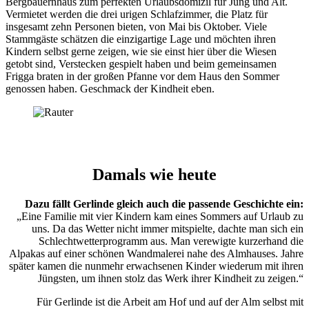
Bergbauernhaus zum perfekten Urlaubsdomizil für Jung und Alt.
Vermietet werden die drei urigen Schlafzimmer, die Platz für
insgesamt zehn Personen bieten, von Mai bis Oktober. Viele
Stammgäste schätzen die einzigartige Lage und möchten ihren
Kindern selbst gerne zeigen, wie sie einst hier über die Wiesen
getobt sind, Verstecken gespielt haben und beim gemeinsamen
Frigga braten in der großen Pfanne vor dem Haus den Sommer
genossen haben. Geschmack der Kindheit eben.
Damals wie heute
Dazu fällt Gerlinde gleich auch die passende Geschichte ein:
„Eine Familie mit vier Kindern kam eines Sommers auf Urlaub zu
uns. Da das Wetter nicht immer mitspielte, dachte man sich ein
Schlechtwetterprogramm aus. Man verewigte kurzerhand die
Alpakas auf einer schönen Wandmalerei nahe des Almhauses. Jahre
später kamen die nunmehr erwachsenen Kinder wiederum mit ihren
Jüngsten, um ihnen stolz das Werk ihrer Kindheit zu zeigen.“
Für Gerlinde ist die Arbeit am Hof und auf der Alm selbst mit