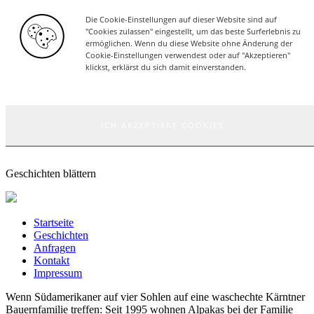
Die Cookie-Einstellungen auf dieser Website sind auf
ANFRAGEN
"Cookies zulassen" eingestellt, um das beste Surferlebnis zu
Nach unten Scrollen
ermöglichen. Wenn du diese Website ohne Änderung der
Cookie-Einstellungen verwendest oder auf "Akzeptieren"
klickst, erklärst du sich damit einverstanden.
Wenn dich Alpaka-Wolle
ICH AKZEPTIERE COOKIES
auf Wolken bettet...
Geschichten blättern
Startseite
Geschichten
Anfragen
Kontakt
Impressum
Wenn Südamerikaner auf vier Sohlen auf eine waschechte Kärntner
Bauernfamilie treffen: Seit 1995 wohnen Alpakas bei der Familie